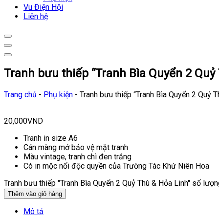
Vu Điện Hội
Liên hệ
Tranh bưu thiếp “Tranh Bìa Quyển 2 Quỷ
Trang chủ
-
Phụ kiện
-
Tranh bưu thiếp “Tranh Bìa Quyển 2 Quỷ T
20,000
VND
Tranh in size A6
Cán màng mở bảo vệ mặt tranh
Màu vintage, tranh chì đen trắng
Có in mộc nổi độc quyền của Trường Tác Khứ Niên Hoa
Tranh bưu thiếp "Tranh Bìa Quyển 2 Quỷ Thù & Hỏa Linh" số lượn
Thêm vào giỏ hàng
Mô tả