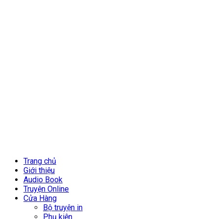
Trang chủ
Giới thiệu
Audio Book
Truyện Online
Cửa Hàng
Bộ truyện in
Phụ kiện