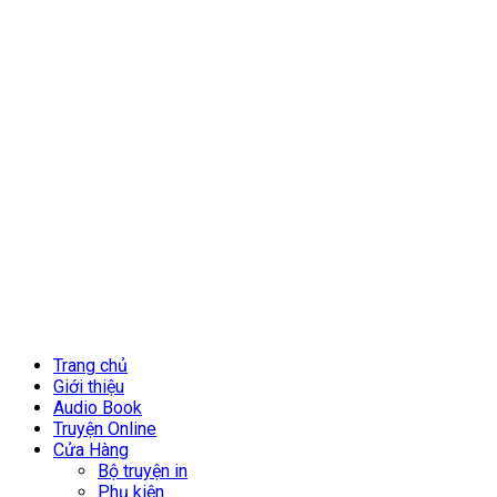
Trang chủ
Giới thiệu
Audio Book
Truyện Online
Cửa Hàng
Bộ truyện in
Phụ kiện