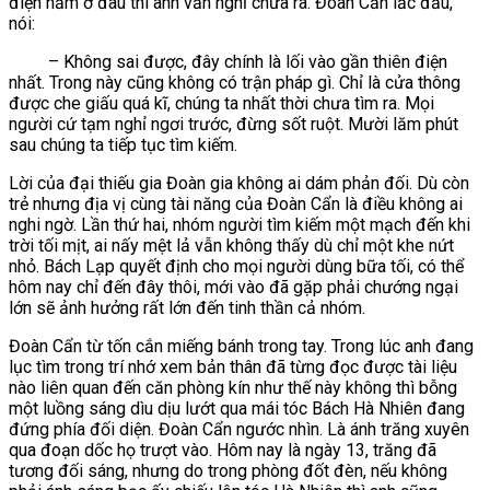
điện nằm ở đâu thì anh vẫn nghĩ chưa ra. Đoàn Cẩn lắc đầu,
nói:
– Không sai được, đây chính là lối vào gần thiên điện
nhất. Trong này cũng không có trận pháp gì. Chỉ là cửa thông
được che giấu quá kĩ, chúng ta nhất thời chưa tìm ra. Mọi
người cứ tạm nghỉ ngơi trước, đừng sốt ruột. Mười lăm phút
sau chúng ta tiếp tục tìm kiếm.
Lời của đại thiếu gia Đoàn gia không ai dám phản đối. Dù còn
trẻ nhưng địa vị cùng tài năng của Đoàn Cẩn là điều không ai
nghi ngờ. Lần thứ hai, nhóm người tìm kiếm một mạch đến khi
trời tối mịt, ai nấy mệt lả vẫn không thấy dù chỉ một khe nứt
nhỏ. Bách Lạp quyết định cho mọi người dùng bữa tối, có thể
hôm nay chỉ đến đây thôi, mới vào đã gặp phải chướng ngại
lớn sẽ ảnh hưởng rất lớn đến tinh thần cả nhóm.
Đoàn Cẩn từ tốn cắn miếng bánh trong tay. Trong lúc anh đang
lục tìm trong trí nhớ xem bản thân đã từng đọc được tài liệu
nào liên quan đến căn phòng kín như thế này không thì bỗng
một luồng sáng dìu dịu lướt qua mái tóc Bách Hà Nhiên đang
đứng phía đối diện. Đoàn Cẩn ngước nhìn. Là ánh trăng xuyên
qua đoạn dốc họ trượt vào. Hôm nay là ngày 13, trăng đã
tương đối sáng, nhưng do trong phòng đốt đèn, nếu không