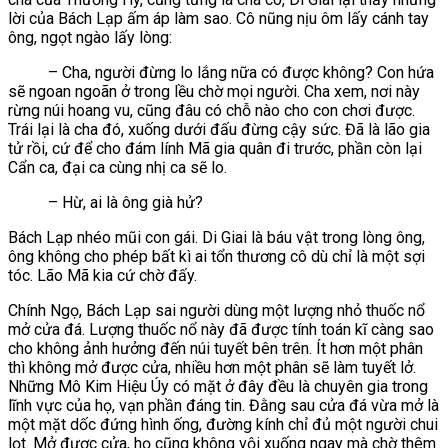
lời của Bách Lạp ấm áp làm sao. Cô nũng nịu ôm lấy cánh tay
ông, ngọt ngào lấy lòng:
– Cha, người đừng lo lắng nữa có được không? Con hứa
sẽ ngoan ngoãn ở trong lều chờ mọi người. Cha xem, nơi này
rừng núi hoang vu, cũng đâu có chỗ nào cho con chơi được.
Trái lại là cha đó, xuống dưới đấu đừng cậy sức. Đã là lão gia
tử rồi, cứ để cho đám lính Mã gia quân đi trước, phần còn lại
Cẩn ca, đại ca cùng nhị ca sẽ lo.
– Hừ, ai là ông già hử?
Bách Lạp nhéo mũi con gái. Di Giai là báu vật trong lòng ông,
ông không cho phép bất kì ai tổn thương cô dù chỉ là một sợi
tóc. Lão Mã kia cứ chờ đấy.
Chính Ngọ, Bách Lạp sai người dùng một lượng nhỏ thuốc nổ
mở cửa đá. Lượng thuốc nổ này đã được tính toán kĩ càng sao
cho không ảnh hưởng đến núi tuyết bên trên. Ít hơn một phân
thì không mở được cửa, nhiều hơn một phân sẽ làm tuyết lở.
Những Mô Kim Hiệu Úy có mặt ở đây đều là chuyên gia trong
lĩnh vực của họ, vạn phần đáng tin. Đằng sau cửa đá vừa mở là
một mặt dốc đứng hình ống, đường kính chỉ đủ một người chui
lọt. Mở được cửa, họ cũng không vội xuống ngay mà chờ thêm