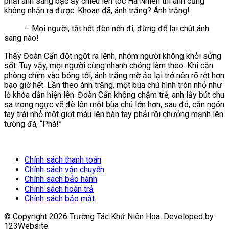
phải ánh sáng bạc ấy chiếu lên tóc Hà Nhiên thì anh cũng
không nhận ra được. Khoan đã, ánh trăng? Ánh trăng!
– Mọi người, tắt hết đèn nến đi, đừng để lại chút ánh
sáng nào!
Thấy Đoàn Cẩn đột ngột ra lệnh, nhóm người không khỏi sửng
sốt. Tuy vậy, mọi người cũng nhanh chóng làm theo. Khi căn
phòng chìm vào bóng tối, ánh trăng mờ ảo lại trở nên rõ rệt hơn
bao giờ hết. Lần theo ánh trăng, một bùa chú hình tròn nhỏ như
lỗ khóa dần hiện lên. Đoàn Cẩn không chậm trễ, anh lấy bút chu
sa trong ngực vẽ đè lên một bùa chú lớn hơn, sau đó, cắn ngón
tay trái nhỏ một giọt máu lên bàn tay phải rồi chưởng mạnh lên
tường đá, “Phá!”
Chính sách thanh toán
Chính sách vận chuyển
Chính sách bảo hành
Chính sách hoàn trả
Chính sách bảo mật
© Copyright
2026
Trường Tác Khứ Niên Hoa. Developed by
123Website.