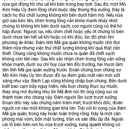
nửa giờ đồng hồ cho uế khí bên trong bay bớt. Sau đó, một Mô
Kim Hiệu Úy đem lồng chim buộc dây thừng thả xuống. Đây là
cách họ thử chất lượng không khí bên dưới hầm mộ. Nếu nửa
giờ sau kéo lên, chim trong lồng vẫn khỏe mạnh nhảy nhót
chứng tỏ không khí bên dưới sạch, con người cũng có thể hô
hấp được. Ngược lại, nếu chim chết hoặc yếu ớt chứng tỏ bên
dưới chưa tan hết uế khí hoặc có khí độc, lúc đó phải tìm
phương án khác. Đám lính Mã gia quân không muốn chờ đợi
thêm nữa nhưng việc thử chất lượng không khí quả thật cần
thiết. Chúng cũng không muốn chưa ra quân đã chết sạch
không còn tên nào. Sau khi xác nhận chim trong lồng vẫn sống
khỏe mạnh, dưới sự chỉ huy của tên đội trưởng, hai mươi lăm
tên lính Mã gia quân xuống trước. Đoán chừng bọn chúng sợ
Mô Kim Hiệu Úy tìm được đồ lại đem giấu mất nên mới sốt
sắng như vậy. Bách Lạp cũng không chấp bọn chúng. Bên dưới
biết bao cạm bẫy nguy hiểm, nếu bọn chúng thực sự muốn
thay ông mở đường như lời Mã Anh nói thì ông cũng vui vẻ
thành toàn cho chúng vậy. Đám người lần lượt trượt xuống.
Đoạn dốc này sâu chừng năm trăm mét, trượt khỏi dốc, đoàn
người rơi vào một không gian khá lớn. Trái với kì vọng của đám
Mã gia quân, trong này hoàn toàn trống rỗng. Đây là một căn
phòng mái vòm, bốn mặt tường, trần và sàn đều ốp đá. Ngoài
cái lỗ bên trên nơi họ vừa trượt xuống, xung quanh không có