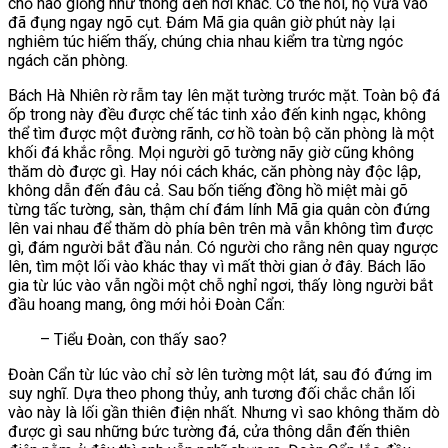
chỗ nào giống như thông đến nơi khác. Có thể nói, họ vừa vào
đã đụng ngay ngõ cụt. Đám Mã gia quân giờ phút này lại
nghiêm túc hiếm thấy, chúng chia nhau kiểm tra từng ngóc
ngách căn phòng.
Bách Hà Nhiên rờ rẫm tay lên mặt tường trước mặt. Toàn bộ đá
ốp trong này đều được chế tác tinh xảo đến kinh ngạc, không
thể tìm được một đường rãnh, cơ hồ toàn bộ căn phòng là một
khối đá khắc rỗng. Mọi người gõ tường nãy giờ cũng không
thăm dò được gì. Hay nói cách khác, căn phòng này độc lập,
không dẫn đến đâu cả. Sau bốn tiếng đồng hồ miệt mài gõ
từng tấc tường, sàn, thậm chí đám lính Mã gia quân còn đứng
lên vai nhau để thăm dò phía bên trên mà vẫn không tìm được
gì, đám người bắt đầu nản. Có người cho rằng nên quay ngược
lên, tìm một lối vào khác thay vì mất thời gian ở đây. Bách lão
gia từ lúc vào vẫn ngồi một chỗ nghỉ ngơi, thấy lòng người bắt
đầu hoang mang, ông mới hỏi Đoàn Cẩn:
– Tiểu Đoàn, con thấy sao?
Đoàn Cẩn từ lúc vào chỉ sờ lên tường một lát, sau đó đứng im
suy nghĩ. Dựa theo phong thủy, anh tương đối chắc chắn lối
vào này là lối gần thiên điện nhất. Nhưng vì sao không thăm dò
được gì sau những bức tường đá, cửa thông dẫn đến thiên