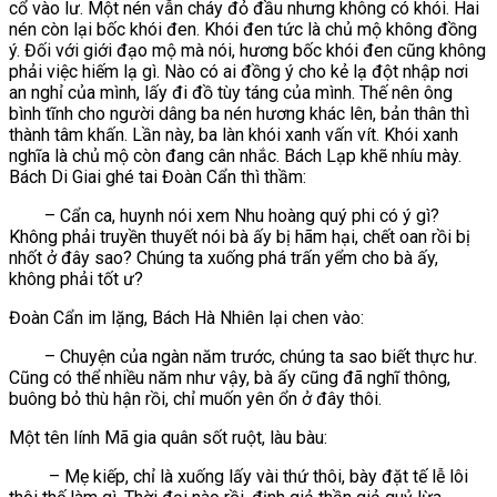
cổ vào lư. Một nén vẫn cháy đỏ đầu nhưng không có khói. Hai
nén còn lại bốc khói đen. Khói đen tức là chủ mộ không đồng
ý. Đối với giới đạo mộ mà nói, hương bốc khói đen cũng không
phải việc hiếm lạ gì. Nào có ai đồng ý cho kẻ lạ đột nhập nơi
an nghỉ của mình, lấy đi đồ tùy táng của mình. Thế nên ông
bình tĩnh cho người dâng ba nén hương khác lên, bản thân thì
thành tâm khấn. Lần này, ba làn khói xanh vấn vít. Khói xanh
nghĩa là chủ mộ còn đang cân nhắc. Bách Lạp khẽ nhíu mày.
Bách Di Giai ghé tai Đoàn Cẩn thì thầm:
– Cẩn ca, huynh nói xem Nhu hoàng quý phi có ý gì?
Không phải truyền thuyết nói bà ấy bị hãm hại, chết oan rồi bị
nhốt ở đây sao? Chúng ta xuống phá trấn yểm cho bà ấy,
không phải tốt ư?
Đoàn Cẩn im lặng, Bách Hà Nhiên lại chen vào:
– Chuyện của ngàn năm trước, chúng ta sao biết thực hư.
Cũng có thể nhiều năm như vậy, bà ấy cũng đã nghĩ thông,
buông bỏ thù hận rồi, chỉ muốn yên ổn ở đây thôi.
Một tên lính Mã gia quân sốt ruột, làu bàu:
– Mẹ kiếp, chỉ là xuống lấy vài thứ thôi, bày đặt tế lễ lôi