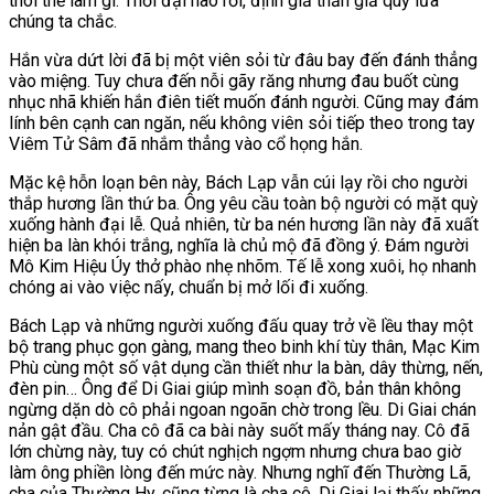
thôi thế làm gì. Thời đại nào rồi, định giả thần giả quỷ lừa
chúng ta chắc.
Hắn vừa dứt lời đã bị một viên sỏi từ đâu bay đến đánh thẳng
vào miệng. Tuy chưa đến nỗi gãy răng nhưng đau buốt cùng
nhục nhã khiến hắn điên tiết muốn đánh người. Cũng may đám
lính bên cạnh can ngăn, nếu không viên sỏi tiếp theo trong tay
Viêm Tử Sâm đã nhắm thẳng vào cổ họng hắn.
Mặc kệ hỗn loạn bên này, Bách Lạp vẫn cúi lạy rồi cho người
thắp hương lần thứ ba. Ông yêu cầu toàn bộ người có mặt quỳ
xuống hành đại lễ. Quả nhiên, từ ba nén hương lần này đã xuất
hiện ba làn khói trắng, nghĩa là chủ mộ đã đồng ý. Đám người
Mô Kim Hiệu Úy thở phào nhẹ nhõm. Tế lễ xong xuôi, họ nhanh
chóng ai vào việc nấy, chuẩn bị mở lối đi xuống.
Bách Lạp và những người xuống đấu quay trở về lều thay một
bộ trang phục gọn gàng, mang theo binh khí tùy thân, Mạc Kim
Phù cùng một số vật dụng cần thiết như la bàn, dây thừng, nến,
đèn pin… Ông để Di Giai giúp mình soạn đồ, bản thân không
ngừng dặn dò cô phải ngoan ngoãn chờ trong lều. Di Giai chán
nản gật đầu. Cha cô đã ca bài này suốt mấy tháng nay. Cô đã
lớn chừng này, tuy có chút nghịch ngợm nhưng chưa bao giờ
làm ông phiền lòng đến mức này. Nhưng nghĩ đến Thường Lã,
cha của Thường Hy, cũng từng là cha cô, Di Giai lại thấy những